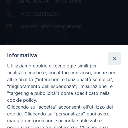
Via Aurelia 796 | 00165 Roma
(+39) 06.6819.2554
segreteria@scienzaevita.org
IL CENTRO STUDI
Informativa
La nostra storia
Utilizziamo cookie o tecnologie simili per
Statuto
finalità tecniche e, con il tuo consenso, anche per
Presidenza e ufficio presidenza
altre finalità ("interazioni e funzionalità semplici",
"miglioramento dell'esperienza", "misurazione" e
Consiglio scientifico
"targeting e pubblicità") come specificato nella
cookie policy.
Coordinamento nazionale
Cliccando su "accetta" acconsenti all'utilizzo dei
cookie. Cliccando su "personalizza" puoi avere
maggiori informazioni sui cookie utilizzati e
personalizzare le tue preferenze. Cliccando su