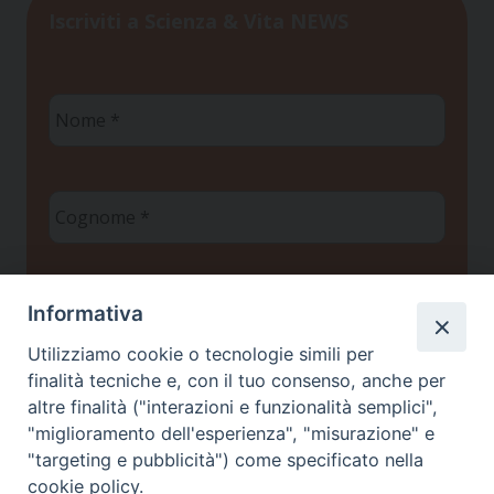
Iscriviti a Scienza & Vita NEWS
Nome
*
Cognome
*
Email
Informativa
*
Utilizziamo cookie o tecnologie simili per
finalità tecniche e, con il tuo consenso, anche per
Privacy policy
*
altre finalità ("interazioni e funzionalità semplici",
Ho letto l'informativa sulla
e
Privacy
"miglioramento dell'esperienza", "misurazione" e
autorizzo il Centro Studi Scienza & Vita a
"targeting e pubblicità") come specificato nella
trattare i miei dati personali ai sensi del
cookie policy.
Regolamento UE 2016/679