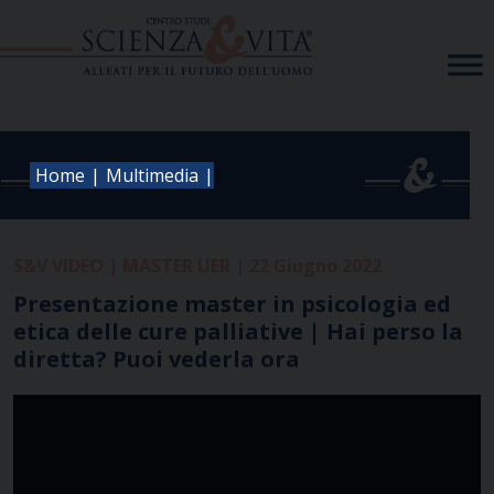
Skip
to
content
|
|
Home
Multimedia
S&V VIDEO | MASTER UER | 22 Giugno 2022
Presentazione master in psicologia ed
etica delle cure palliative | Hai perso la
diretta? Puoi vederla ora