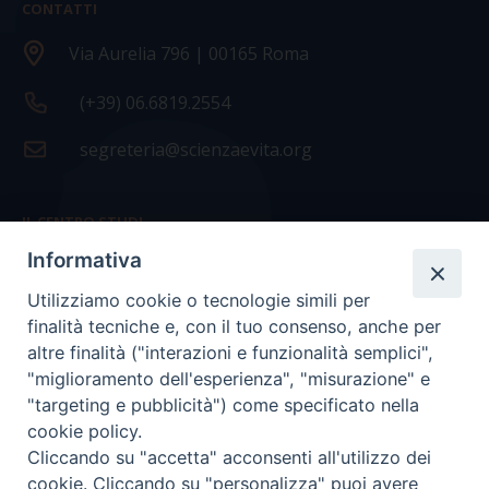
CONTATTI
Via Aurelia 796 | 00165 Roma
(+39) 06.6819.2554
segreteria@scienzaevita.org
IL CENTRO STUDI
Informativa
La nostra storia
Utilizziamo cookie o tecnologie simili per
Statuto
finalità tecniche e, con il tuo consenso, anche per
Presidenza e ufficio presidenza
altre finalità ("interazioni e funzionalità semplici",
"miglioramento dell'esperienza", "misurazione" e
Consiglio scientifico
"targeting e pubblicità") come specificato nella
cookie policy.
Coordinamento nazionale
Cliccando su "accetta" acconsenti all'utilizzo dei
cookie. Cliccando su "personalizza" puoi avere