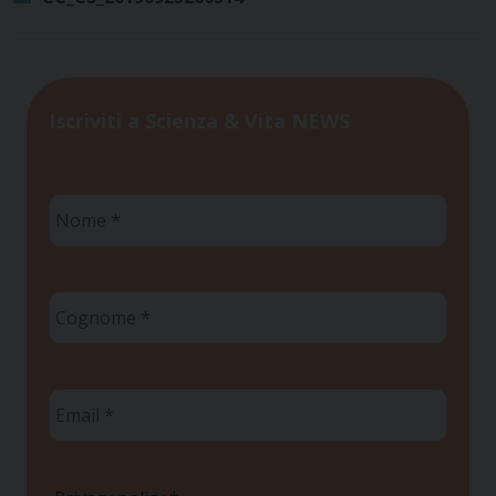
Iscriviti a Scienza & Vita NEWS
Nome
*
Cognome
*
Email
*