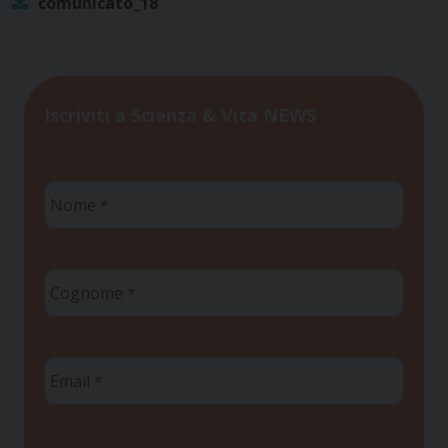
comunicato_18
Iscriviti a Scienza & Vita NEWS
Nome
*
Cognome
*
Email
*