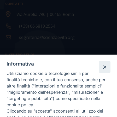
CONTATTI
Via Aurelia 796 | 00165 Roma
(+39) 06.6819.2554
segreteria@scienzaevita.org
IL CENTRO STUDI
Informativa
La nostra storia
Utilizziamo cookie o tecnologie simili per
Statuto
finalità tecniche e, con il tuo consenso, anche per
Presidenza e ufficio presidenza
altre finalità ("interazioni e funzionalità semplici",
"miglioramento dell'esperienza", "misurazione" e
Consiglio scientifico
"targeting e pubblicità") come specificato nella
cookie policy.
Coordinamento nazionale
Cliccando su "accetta" acconsenti all'utilizzo dei