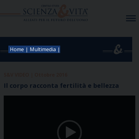
Skip
to
content
|
|
Home
Multimedia
S&V VIDEO | Ottobre 2016
Il corpo racconta fertilità e bellezza
Video
Player