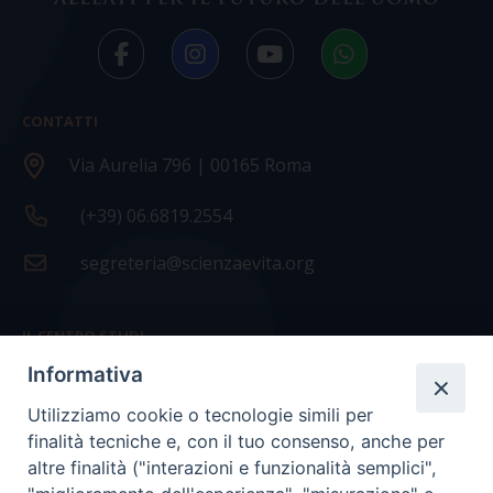
CONTATTI
Via Aurelia 796 | 00165 Roma
(+39) 06.6819.2554
segreteria@scienzaevita.org
IL CENTRO STUDI
Informativa
La nostra storia
Utilizziamo cookie o tecnologie simili per
Statuto
finalità tecniche e, con il tuo consenso, anche per
Presidenza e ufficio presidenza
altre finalità ("interazioni e funzionalità semplici",