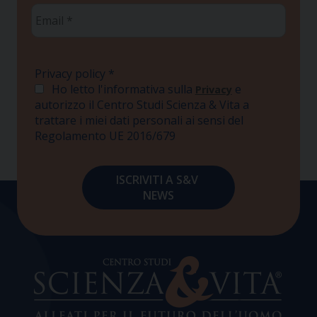
Email
*
Privacy policy
*
Ho letto l'informativa sulla
e
Privacy
autorizzo il Centro Studi Scienza & Vita a
trattare i miei dati personali ai sensi del
Regolamento UE 2016/679