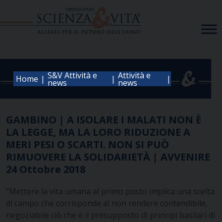
Skip
to
content
S&V Attività e
Attività e
|
|
|
Home
news
news
GAMBINO | A ISOLARE I MALATI NON È
LA LEGGE, MA LA LORO RIDUZIONE A
MERI PESI O SCARTI. NON SI PUÒ
RIMUOVERE LA SOLIDARIETÀ | AVVENIRE
24 Ottobre 2018
“Mettere la vita umana al primo posto implica una scelta
di campo che corrisponde al non rendere contendibile,
negoziabile ciò che è il presupposto di principi basilari di