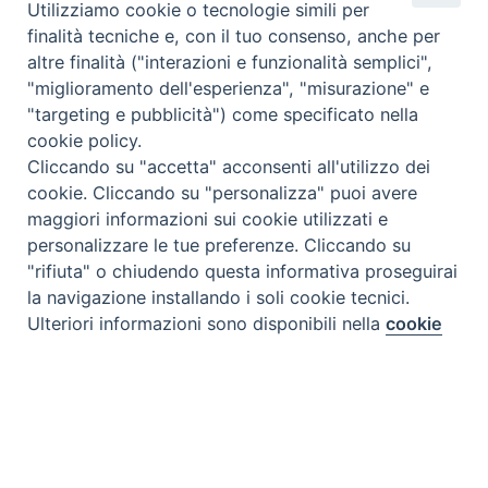
Utilizziamo cookie o tecnologie simili per
Email
finalità tecniche e, con il tuo consenso, anche per
*
altre finalità ("interazioni e funzionalità semplici",
"miglioramento dell'esperienza", "misurazione" e
"targeting e pubblicità") come specificato nella
Privacy policy
*
cookie policy.
Ho letto l'informativa sulla
e
Privacy
Cliccando su "accetta" acconsenti all'utilizzo dei
autorizzo il Centro Studi Scienza & Vita a
cookie. Cliccando su "personalizza" puoi avere
trattare i miei dati personali ai sensi del
maggiori informazioni sui cookie utilizzati e
Regolamento UE 2016/679
personalizzare le tue preferenze. Cliccando su
"rifiuta" o chiudendo questa informativa proseguirai
la navigazione installando i soli cookie tecnici.
Ulteriori informazioni sono disponibili nella
cookie
Preferenze Cookie
policy
completa.
Personalizza
Rifiuta