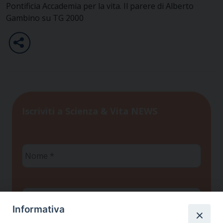
Pontificia Accademia per la vita. Il parere di Alberto
Gambino su TG 2000
Iscriviti a Scienza & Vita NEWS
Nome
*
Cognome
*
Informativa