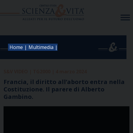
Skip
to
content
|
|
Home
Multimedia
S&V VIDEO | TG2000 | 4 marzo 2024
Francia, il diritto all’aborto entra nella
Costituzione. Il parere di Alberto
Gambino.