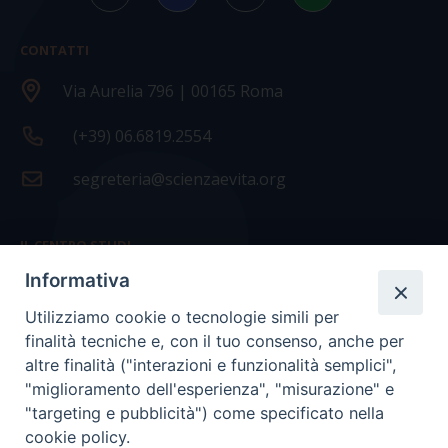
CONTATTI
Via Aurelia 796 | 00165 Roma
(+39) 06.6819.2554
segreteria@scienzaevita.org
IL CENTRO STUDI
Informativa
La nostra storia
Utilizziamo cookie o tecnologie simili per
Statuto
finalità tecniche e, con il tuo consenso, anche per
Presidenza e ufficio presidenza
altre finalità ("interazioni e funzionalità semplici",
"miglioramento dell'esperienza", "misurazione" e
Consiglio scientifico
"targeting e pubblicità") come specificato nella
cookie policy.
Coordinamento nazionale