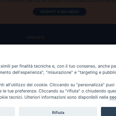
 il Centro Studi Scienza & Vita a trattare i miei dati personali ai sensi del
CONTATTI
Via Aurelia 796 | 00165 Roma
(+39) 06.6819.2554
imili per finalità tecniche e, con il tuo consenso, anche per 
segreteria@scienzaevita.org
amento dell'esperienza", "misurazione" e "targeting e pubbli
i all'utilizzo dei cookie. Cliccando su "personalizza" puoi
re le tue preferenze. Cliccando su "rifiuta" o chiudendo que
okie tecnici. Ulteriori informazioni sono disponibili nella
coo
Rifiuta