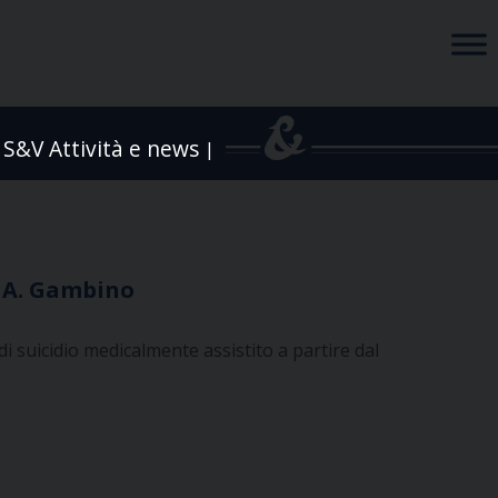
S&V Attività e news
|
i A. Gambino
 suicidio medicalmente assistito a partire dal