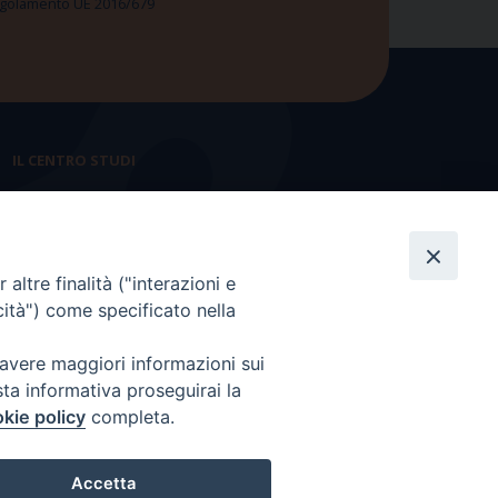
 Regolamento UE 2016/679
IL CENTRO STUDI
La nostra storia
Statuto
altre finalità ("interazioni e
Presidenza e ufficio presidenza
cità") come specificato nella
Consiglio scientifico
 avere maggiori informazioni sui
Coordinamento nazionale
sta informativa proseguirai la
kie policy
completa.
Accetta