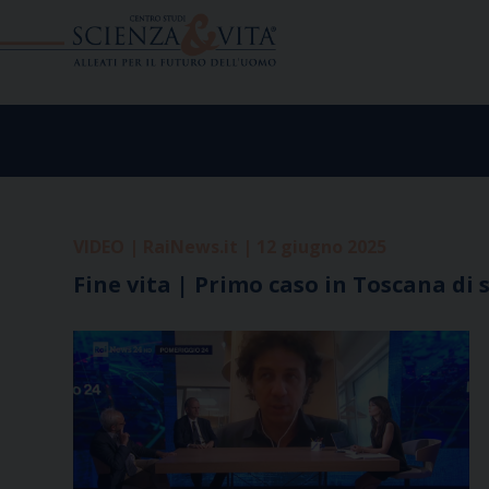
Skip
to
content
VIDEO | RaiNews.it | 12 giugno 2025
Fine vita | Primo caso in Toscana di 