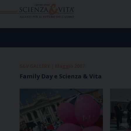
Skip
to
content
S&V GALLERY | Maggio 2007
Family Day e Scienza & Vita