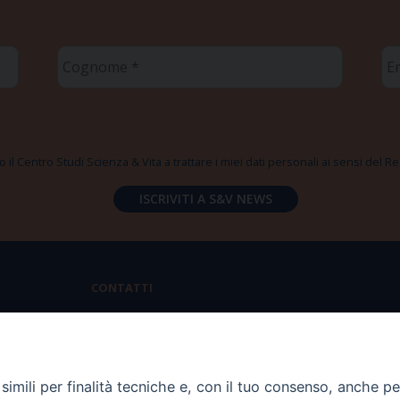
Cognome
Em
*
*
 il Centro Studi Scienza & Vita a trattare i miei dati personali ai sensi del
CONTATTI
Via Aurelia 796 | 00165 Roma
(+39) 06.6819.2554
imili per finalità tecniche e, con il tuo consenso, anche per 