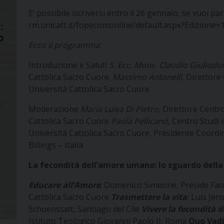
E’ possibile iscriversi entro il 26 gennaio, se vuoi pa
rm.unicatt.it/fopecomonline/default.aspx?Edizione
Ecco il programma:
Introduzione e Saluti
S. Ecc. Mons. Claudio Giuliodor
Cattolica Sacro Cuore.
Massimo Antonelli
, Direttore
Università Cattolica Sacro Cuore
Moderazione
Maria Luisa Di Pietro
, Direttore Centr
Cattolica Sacro Cuore
Paola Pellicanò
, Centro Studi 
Università Cattolica Sacro Cuore, Presidente Coor
Billings – Italia
La fecondità dell’amore umano: lo sguardo della
Educare all’Amore
: Domenico Simeone, Preside Faco
Cattolica Sacro Cuore
Trasmettere la vita
:
Luis Jens
Schoenstatt, Santiago del Cile
Vivere la fecondità d
Istituto Teologico Giovanni Paolo II, Roma
Quo Vadi