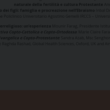
naturale della fertilità e cultura Protestante
Ann
no dei figli: famiglia e procreazione nell’Ebraismo
Inbal Do
 Policlinico Universitario Agostino Gemelli IRCCS – Universi
terreligioso: un’esperienza
Mounir Farag, Presidente Istitu
tiva Copto-Cattolica e Copto-Ortodossa
: Marie Claire Far
Evangelica e Copto-Protestante
: Sandra Azab, Msc Senghor
a
:
Raghda Rashad, Global Health Sciences, Oxford, UK and Ain 