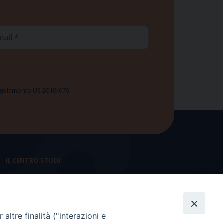
ail
 Regolamento UE 2016/679
IL CENTRO STUDI
La nostra storia
Statuto
altre finalità ("interazioni e
Presidenza e ufficio presidenza