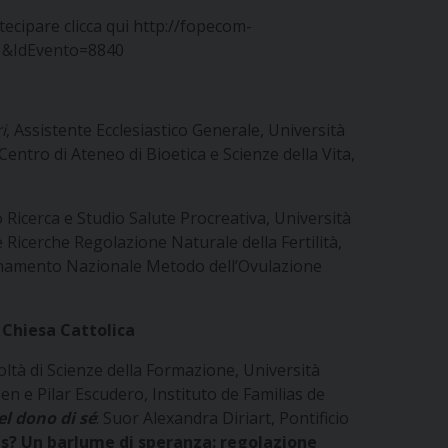
rtecipare clicca qui
http://fopecom-
=1&IdEvento=8840
i
, Assistente Ecclesiastico Generale, Università
 Centro di Ateneo di Bioetica e Scienze della Vita,
o Ricerca e Studio Salute Procreativa, Università
e Ricerche Regolazione Naturale della Fertilità,
dinamento Nazionale Metodo dell’Ovulazione
 Chiesa Cattolica
ltà di Scienze della Formazione, Università
en e Pilar Escudero, Instituto de Familias de
el dono di sé
: Suor Alexandra Diriart, Pontificio
s? Un barlume di speranza: regolazione