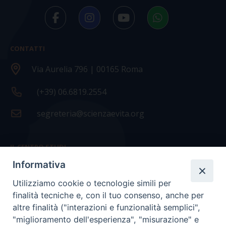
CONTATTI
Via Aurelia 796 | 00165 Roma
(+39) 06.6819.2554
segreteria@scienzaevita.org
IL CENTRO STUDI
Informativa
La nostra storia
Utilizziamo cookie o tecnologie simili per
Statuto
finalità tecniche e, con il tuo consenso, anche per
Presidenza e ufficio presidenza
altre finalità ("interazioni e funzionalità semplici",
"miglioramento dell'esperienza", "misurazione" e