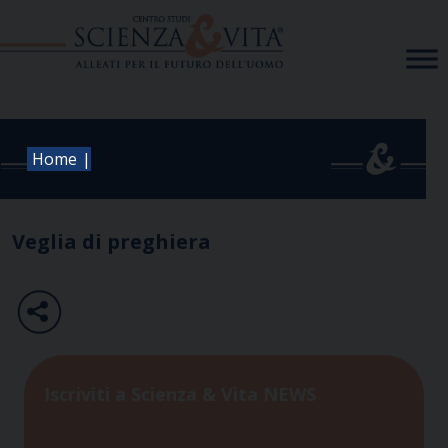
Skip
to
content
|
Home
Veglia di preghiera
Iscriviti a Scienza & Vita NEWS