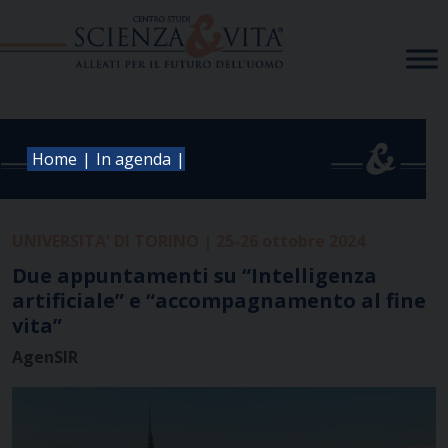
Skip
to
content
|
|
Home
In agenda
UNIVERSITA' DI TORINO | 25-26 ottobre 2024
Due appuntamenti su “Intelligenza
artificiale” e “accompagnamento al fine
vita”
AgenSIR