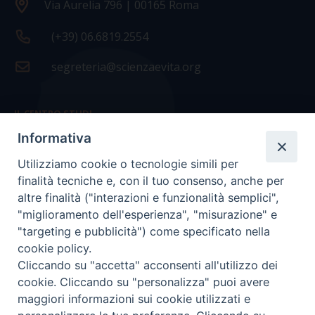
Via Aurelia 796 | 00165 Roma
(+39) 06.6819.2554
segreteria@scienzaevita.org
IL CENTRO STUDI
Informativa
La nostra storia
Utilizziamo cookie o tecnologie simili per
Statuto
finalità tecniche e, con il tuo consenso, anche per
Presidenza e ufficio presidenza
altre finalità ("interazioni e funzionalità semplici",
"miglioramento dell'esperienza", "misurazione" e
Consiglio scientifico
"targeting e pubblicità") come specificato nella
cookie policy.
Coordinamento nazionale
Cliccando su "accetta" acconsenti all'utilizzo dei
cookie. Cliccando su "personalizza" puoi avere
maggiori informazioni sui cookie utilizzati e