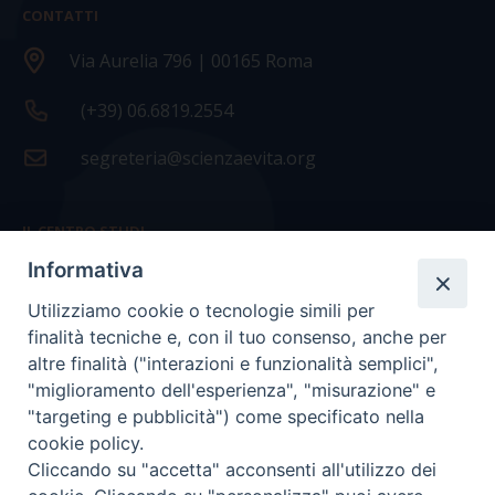
CONTATTI
Via Aurelia 796 | 00165 Roma
(+39) 06.6819.2554
segreteria@scienzaevita.org
IL CENTRO STUDI
Informativa
La nostra storia
Utilizziamo cookie o tecnologie simili per
Statuto
finalità tecniche e, con il tuo consenso, anche per
Presidenza e ufficio presidenza
altre finalità ("interazioni e funzionalità semplici",
"miglioramento dell'esperienza", "misurazione" e
Consiglio scientifico
"targeting e pubblicità") come specificato nella
cookie policy.
Coordinamento nazionale
Cliccando su "accetta" acconsenti all'utilizzo dei