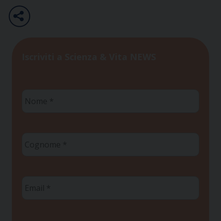
Iscriviti a Scienza & Vita NEWS
Nome
*
Cognome
*
Email
*