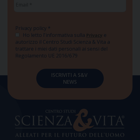
Email
*
Privacy policy
*
Ho letto l'informativa sulla
e
Privacy
autorizzo il Centro Studi Scienza & Vita a
trattare i miei dati personali ai sensi del
Regolamento UE 2016/679