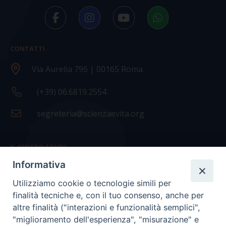
CONTATTI
Via Aurelia 796 | 00165 Roma
(+39) 06.6819.2554
segreteria@scienzaevita.org
IL CENTRO STUDI
Informativa
La nostra storia
Utilizziamo cookie o tecnologie simili per
Statuto
finalità tecniche e, con il tuo consenso, anche per
Presidenza e ufficio presidenza
altre finalità ("interazioni e funzionalità semplici",
"miglioramento dell'esperienza", "misurazione" e