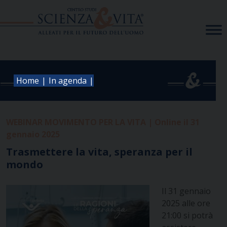
Skip
to
content
|
|
Home
In agenda
WEBINAR MOVIMENTO PER LA VITA | Online il 31
gennaio 2025
Trasmettere la vita, speranza per il
mondo
Il 31 gennaio
2025 alle ore
21:00 si potrà