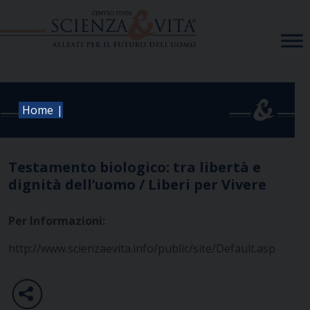
Skip
to
content
|
Home
Testamento biologico: tra libertà e
dignità dell’uomo / Liberi per Vivere
Per Informazioni:
http://www.scienzaevita.info/public/site/Default.asp