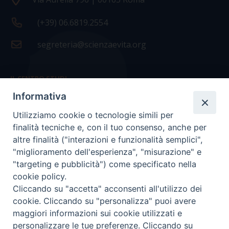
(+39) 06.6819.2554
segreteria@scienzaevita.org
IL CENTRO STUDI
Informativa
La nostra storia
Utilizziamo cookie o tecnologie simili per
Statuto
finalità tecniche e, con il tuo consenso, anche per
Presidenza e ufficio presidenza
altre finalità ("interazioni e funzionalità semplici",
"miglioramento dell'esperienza", "misurazione" e
Consiglio scientifico
"targeting e pubblicità") come specificato nella
cookie policy.
Coordinamento nazionale
Cliccando su "accetta" acconsenti all'utilizzo dei
cookie. Cliccando su "personalizza" puoi avere
maggiori informazioni sui cookie utilizzati e
personalizzare le tue preferenze. Cliccando su