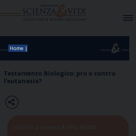
Skip
to
content
|
Home
Testamento Biologico: pro o contro
l’eutanasia?
Iscriviti a Scienza & Vita NEWS