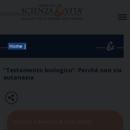
Skip
to
content
|
Home
“Testamento biologico”. Perché non sia
eutanasia
Iscriviti a Scienza & Vita NEWS