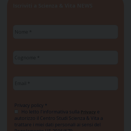
Iscriviti a Scienza & Vita NEWS
Nome
*
Cognome
*
Email
*
Privacy policy
*
Ho letto l'informativa sulla
e
Privacy
autorizzo il Centro Studi Scienza & Vita a
trattare i miei dati personali ai sensi del
Regolamento UE 2016/679