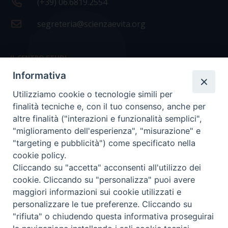
(+39) 06.6819.2554
segreteria@scienzaevita.org
IL CENTRO STUDI
Informativa
La nostra storia
Utilizziamo cookie o tecnologie simili per
Statuto
finalità tecniche e, con il tuo consenso, anche per
Presidenza e ufficio presidenza
altre finalità ("interazioni e funzionalità semplici",
"miglioramento dell'esperienza", "misurazione" e
Consiglio scientifico
"targeting e pubblicità") come specificato nella
cookie policy.
Coordinamento nazionale
Cliccando su "accetta" acconsenti all'utilizzo dei
cookie. Cliccando su "personalizza" puoi avere
maggiori informazioni sui cookie utilizzati e
personalizzare le tue preferenze. Cliccando su
"rifiuta" o chiudendo questa informativa proseguirai
COPYRIGHT Scienza & Vita - C.F
96600690588
- Tutti i