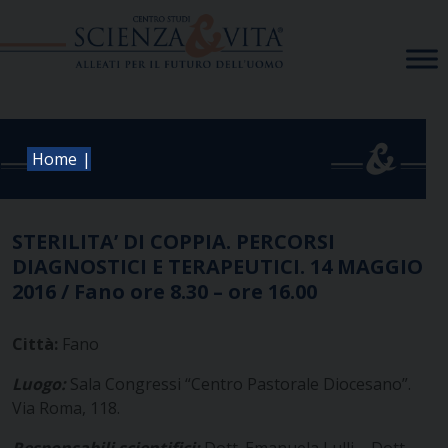
Skip
to
content
|
Home
STERILITA’ DI COPPIA. PERCORSI
DIAGNOSTICI E TERAPEUTICI. 14 MAGGIO
2016 / Fano ore 8.30 – ore 16.00
Città:
Fano
Luogo:
Sala Congressi “Centro Pastorale Diocesano”.
Via Roma, 118.
Responsabili scientifici:
Dott. Emanuela Lulli – Dott.