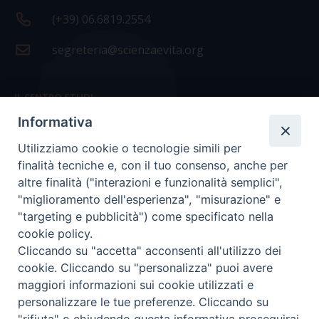
(+39) 06.6819.2554
segreteria@scienzaevita.org
IL CENTRO STUDI
Informativa
La nostra storia
Utilizziamo cookie o tecnologie simili per
Statuto
finalità tecniche e, con il tuo consenso, anche per
Presidenza e ufficio presidenza
altre finalità ("interazioni e funzionalità semplici",
"miglioramento dell'esperienza", "misurazione" e
Consiglio scientifico
"targeting e pubblicità") come specificato nella
cookie policy.
Coordinamento nazionale
Cliccando su "accetta" acconsenti all'utilizzo dei
cookie. Cliccando su "personalizza" puoi avere
maggiori informazioni sui cookie utilizzati e
personalizzare le tue preferenze. Cliccando su