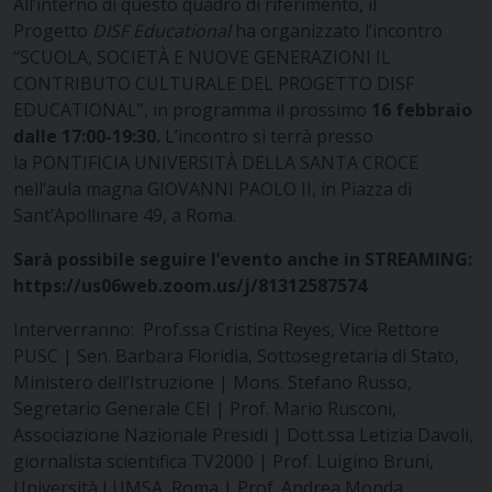
All’interno di questo quadro di riferimento, il
Progetto
DISF Educational
ha organizzato l’incontro
“SCUOLA, SOCIETÀ E NUOVE GENERAZIONI IL
CONTRIBUTO CULTURALE DEL PROGETTO DISF
EDUCATIONAL”, in programma il prossimo
16 febbraio
dalle 17:00-19:30.
L’incontro si terrà presso
la PONTIFICIA UNIVERSITÀ DELLA SANTA CROCE
nell’aula magna GIOVANNI PAOLO II, in Piazza di
Sant’Apollinare 49, a Roma.
Sarà possibile seguire l’evento anche in STREAMING:
https://us06web.zoom.us/j/81312587574
Interverranno: Prof.ssa Cristina Reyes, Vice Rettore
PUSC | Sen. Barbara Floridia, Sottosegretaria di Stato,
Ministero dell’Istruzione | Mons. Stefano Russo,
Segretario Generale CEI | Prof. Mario Rusconi,
Associazione Nazionale Presidi | Dott.ssa Letizia Davoli,
giornalista scientifica TV2000 | Prof. Luigino Bruni,
Università LUMSA, Roma | Prof. Andrea Monda,