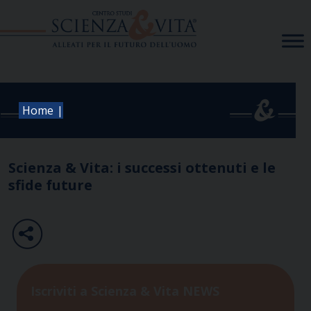
Skip
to
content
|
Home
Scienza & Vita: i successi ottenuti e le
sfide future
Iscriviti a Scienza & Vita NEWS