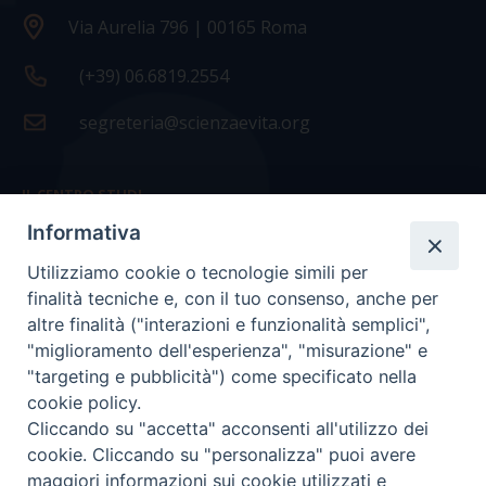
Via Aurelia 796 | 00165 Roma
(+39) 06.6819.2554
segreteria@scienzaevita.org
IL CENTRO STUDI
Informativa
La nostra storia
Utilizziamo cookie o tecnologie simili per
Statuto
finalità tecniche e, con il tuo consenso, anche per
Presidenza e ufficio presidenza
altre finalità ("interazioni e funzionalità semplici",
"miglioramento dell'esperienza", "misurazione" e
Consiglio scientifico
"targeting e pubblicità") come specificato nella
cookie policy.
Coordinamento nazionale
Cliccando su "accetta" acconsenti all'utilizzo dei
cookie. Cliccando su "personalizza" puoi avere
maggiori informazioni sui cookie utilizzati e