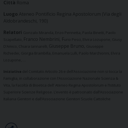
Città
Roma
Luogo
Ateneo Pontificio Regina Apostolorum (Via degli
Aldobrandeschi, 190)
Relatori
Gonzalo Miranda, E
nzo Pennetta,
Paola Binetti,
Paolo
Franco Nembrini, F
Scapellato,
urio Pesci,
Elvira Lozupone,
Giusy
Giuseppe Bruno,
D’Amico,
Chiara Iannarelli,
Giuseppe
Richiedei,
Giorgia Brambilla,
Emanuela Lulli,
Paolo Marchionni,
Elvira
Lozupone, …
Iniziativa
del Comitato Articolo 26 e dell’Associazione non si tocca la
Famiglia, in collaborazione con l’Associazione Nazionale Scienza &
Vita, la Facoltà di Bioetica dell’ Ateneo Regina Apostolorum e l’Istituto
Superiore Scienze Religiose. L’evento è patrocinato dall’Associazione
Italiana Genitori e dall’Associazione Genitori Scuole Cattoliche