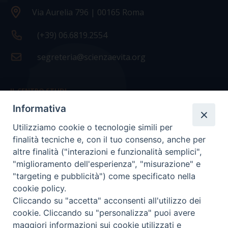
Via Aurelia 796 | 00165 Roma
(+39) 06.6819.2554
segreteria@scienzaevita.org
IL CENTRO STUDI
Informativa
La nostra storia
Utilizziamo cookie o tecnologie simili per
Statuto
finalità tecniche e, con il tuo consenso, anche per
Presidenza e ufficio presidenza
altre finalità ("interazioni e funzionalità semplici",
"miglioramento dell'esperienza", "misurazione" e
Consiglio scientifico
"targeting e pubblicità") come specificato nella
cookie policy.
Coordinamento nazionale
Cliccando su "accetta" acconsenti all'utilizzo dei
cookie. Cliccando su "personalizza" puoi avere
maggiori informazioni sui cookie utilizzati e