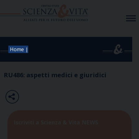
Skip
to
content
|
Home
RU486: aspetti medici e giuridici
Iscriviti a Scienza & Vita NEWS