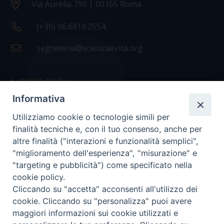
Via Aurelia 796 | 00165 Roma
(+39) 06.6819.2554
segreteria@scienzaevita.org
IL CENTRO STUDI
Informativa
La nostra storia
Utilizziamo cookie o tecnologie simili per
Statuto
finalità tecniche e, con il tuo consenso, anche per
Presidenza e ufficio presidenza
altre finalità ("interazioni e funzionalità semplici",
"miglioramento dell'esperienza", "misurazione" e
Consiglio scientifico
"targeting e pubblicità") come specificato nella
cookie policy.
Coordinamento nazionale
Cliccando su "accetta" acconsenti all'utilizzo dei
cookie. Cliccando su "personalizza" puoi avere
maggiori informazioni sui cookie utilizzati e