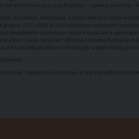
i che se funziona la Scuola Pubblica – statale e paritaria – f
ioso documento Autonomia, parità e libertà di scelta educati
di giugno 2017, USMI e CISM intendono richiamare l’attenzio
 si è ampiamente espresso in modo trasversale e convergente
ano a fare i passi necessari “affinché il sistema formativo i
a che la società gli affida e che la legge a pieno titolo gli ric
Bianchetti.
ecipazione. L’adesione è da inviare a
segreteria@usminaziona