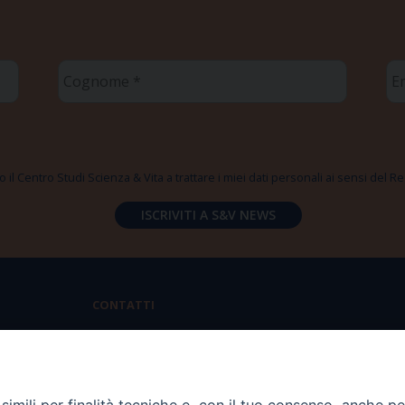
Cognome
Em
*
*
 il Centro Studi Scienza & Vita a trattare i miei dati personali ai sensi del
CONTATTI
Via Aurelia 796 | 00165 Roma
(+39) 06.6819.2554