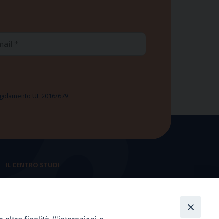
ail
 Regolamento UE 2016/679
IL CENTRO STUDI
La nostra storia
Statuto