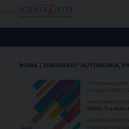
Skip
to
content
ROMA | SEMINARIO “AUTONOMIA, PARI
“Autonomia, parità e
Convegni USMI-CISM 
Sono previsti gli in
BASSETTI e della 
L’evento è indirizza
impegnati nella scuo