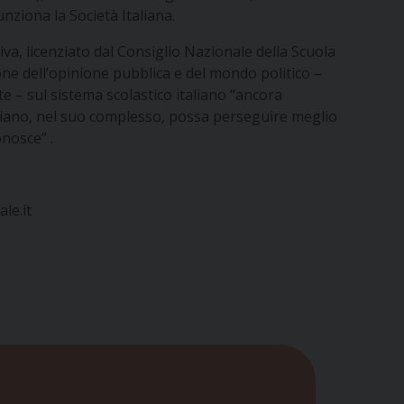
unziona la Società Italiana.
va, licenziato dal Consiglio Nazionale della Scuola
ne dell’opinione pubblica e del mondo politico –
 – sul sistema scolastico italiano “ancora
taliano, nel suo complesso, possa perseguire meglio
onosce” .
le.it