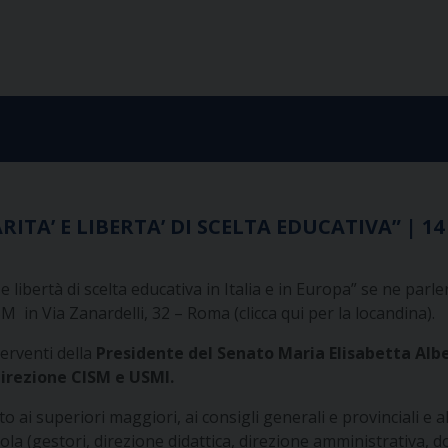
TA’ E LIBERTA’ DI SCELTA EDUCATIVA” | 14
 libertà di scelta educativa in Italia e in Europa” se ne parl
in Via Zanardelli, 32 – Roma (clicca qui per la locandina).
terventi della
Presidente del Senato Maria Elisabetta Albe
direzione CISM e USMI.
to ai superiori maggiori, ai consigli generali e provinciali e al
la (gestori, direzione didattica, direzione amministrativa, do