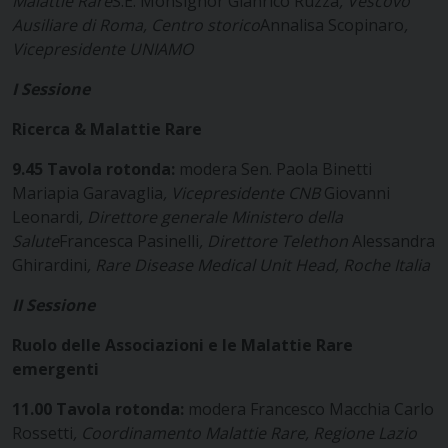
Malattie Rare
S.E. Monsignor Gianrico Ruzza
, Vescovo
Ausiliare di Roma, Centro storico
Annalisa Scopinaro
,
Vicepresidente UNIAMO
I Sessione
Ricerca & Malattie Rare
9.45
Tavola rotonda:
modera Sen. Paola Binetti
Mariapia Garavaglia
, Vicepresidente CNB
Giovanni
Leonardi
, Direttore generale Ministero della
Salute
Francesca Pasinelli
, Direttore Telethon
Alessandra
Ghirardini
, Rare Disease Medical Unit Head, Roche Italia
II Sessione
Ruolo delle Associazioni e le Malattie Rare
emergenti
11.00
Tavola rotonda:
modera Francesco Macchia Carlo
Rossetti
, Coordinamento Malattie Rare, Regione Lazio