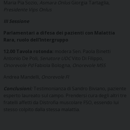
Maria Pia Sozio
, Asmara Onlus
Giorgia Tartaglia
,
Presidente Vips Onlus
III Sessione
Parlamentari a difesa dei pazienti con Malattia
Rara, ruolo dell’Intergruppo
12.00
Tavola rotonda:
modera Sen. Paola Binetti
Antonio De Poli
, Senatore UDC
Vito Di Filippo
,
Onorevole Pd
Fabiola Bologna
, Onorevole M5S
Andrea Mandelli
, Onorevole FI
Conclusioni:
Testimonianza di Sandro Biviano, paziente
esperto laureato sul campo. Prendersi cura degli altri tre
fratelli affetti da Distrofia muscolare FSO, essendo lui
stesso colpito dalla stessa malattia.