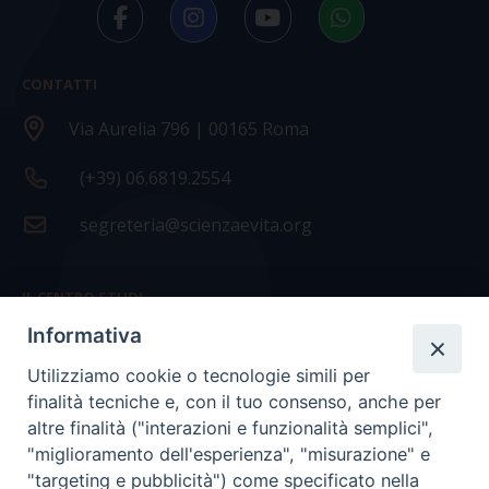
CONTATTI
Via Aurelia 796 | 00165 Roma
(+39) 06.6819.2554
segreteria@scienzaevita.org
IL CENTRO STUDI
Informativa
La nostra storia
Utilizziamo cookie o tecnologie simili per
Statuto
finalità tecniche e, con il tuo consenso, anche per
Presidenza e ufficio presidenza
altre finalità ("interazioni e funzionalità semplici",
"miglioramento dell'esperienza", "misurazione" e
Consiglio scientifico
"targeting e pubblicità") come specificato nella