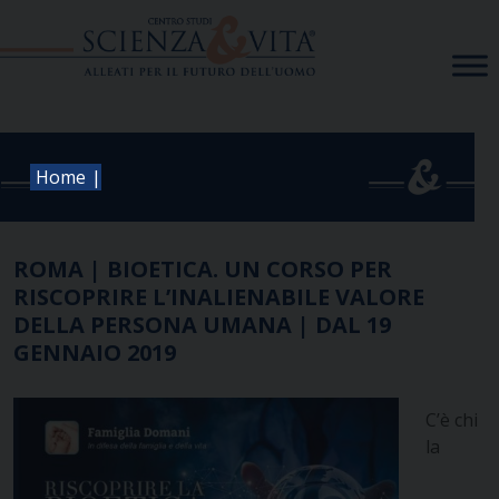
Skip
to
content
|
Home
ROMA | BIOETICA. UN CORSO PER
RISCOPRIRE L’INALIENABILE VALORE
DELLA PERSONA UMANA | DAL 19
GENNAIO 2019
C’è chi
la