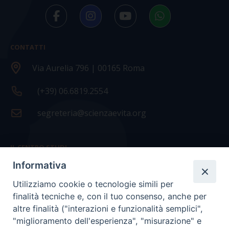
CONTATTI
Via Aurelia 796 | 00165 Roma
(+39) 06.6819.2554
segreteria@scienzaevita.org
IL CENTRO STUDI
Informativa
La nostra storia
Utilizziamo cookie o tecnologie simili per
Statuto
finalità tecniche e, con il tuo consenso, anche per
Presidenza e ufficio presidenza
altre finalità ("interazioni e funzionalità semplici",
"miglioramento dell'esperienza", "misurazione" e
Consiglio scientifico