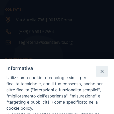
CONTATTI
Via Aurelia 796 | 00165 Roma
(+39) 06.6819.2554
segreteria@scienzaevita.org
IL CENTRO STUDI
Informativa
La nostra storia
Utilizziamo cookie o tecnologie simili per
Statuto
finalità tecniche e, con il tuo consenso, anche per
Presidenza e ufficio presidenza
altre finalità ("interazioni e funzionalità semplici",
"miglioramento dell'esperienza", "misurazione" e
Consiglio scientifico
"targeting e pubblicità") come specificato nella
cookie policy.
Coordinamento nazionale