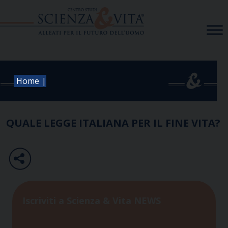
Skip
to
content
|
Home
QUALE LEGGE ITALIANA PER IL FINE VITA?
Iscriviti a Scienza & Vita NEWS