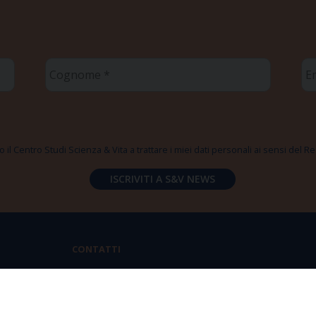
Cognome
Em
*
*
 il Centro Studi Scienza & Vita a trattare i miei dati personali ai sensi del
CONTATTI
Via Aurelia 796 | 00165 Roma
(+39) 06.6819.2554