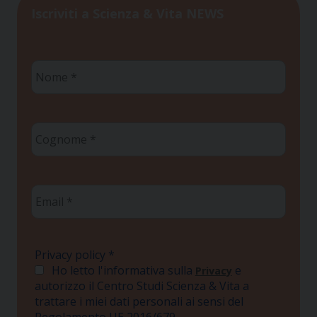
Iscriviti a Scienza & Vita NEWS
Nome
*
Cognome
*
Email
*
Privacy policy
*
Ho letto l'informativa sulla
e
Privacy
autorizzo il Centro Studi Scienza & Vita a
trattare i miei dati personali ai sensi del
Regolamento UE 2016/679