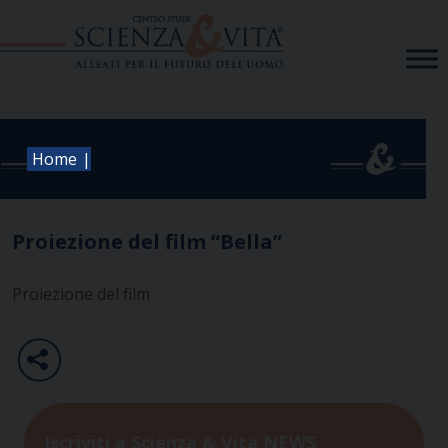
Skip
to
content
|
Home
Proiezione del film “Bella”
Proiezione del film
Iscriviti a Scienza & Vita NEWS