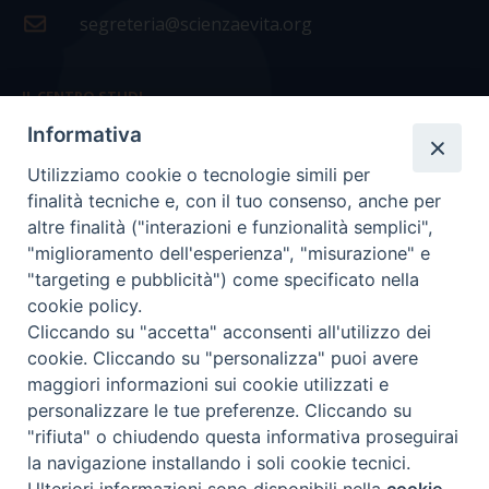
segreteria@scienzaevita.org
IL CENTRO STUDI
Informativa
La nostra storia
Utilizziamo cookie o tecnologie simili per
Statuto
finalità tecniche e, con il tuo consenso, anche per
Presidenza e ufficio presidenza
altre finalità ("interazioni e funzionalità semplici",
"miglioramento dell'esperienza", "misurazione" e
Consiglio scientifico
"targeting e pubblicità") come specificato nella
cookie policy.
Coordinamento nazionale
Cliccando su "accetta" acconsenti all'utilizzo dei
cookie. Cliccando su "personalizza" puoi avere
maggiori informazioni sui cookie utilizzati e
personalizzare le tue preferenze. Cliccando su
"rifiuta" o chiudendo questa informativa proseguirai
COPYRIGHT Scienza & Vita - C.F
96600690588
- Tutti i
la navigazione installando i soli cookie tecnici.
diritti -
Privacy
-
Credits