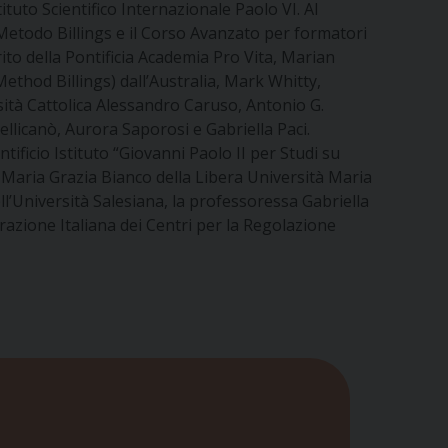
tituto Scientifico Internazionale Paolo VI.
Al
 Metodo Billings e il Corso Avanzato per formatori
rito della Pontificia Academia Pro Vita, Marian
thod Billings) dall’Australia, Mark Whitty,
rsità Cattolica Alessandro Caruso, Antonio G.
licanò, Aurora Saporosi e Gabriella Paci.
tificio Istituto “Giovanni Paolo II per Studi su
e Maria Grazia Bianco della Libera Università Maria
l’Università Salesiana, la professoressa Gabriella
azione Italiana dei Centri per la Regolazione