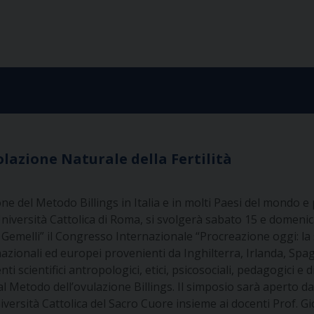
olazione Naturale della Fertilità
one del Metodo Billings in Italia e in molti Paesi del mondo e
Università Cattolica di Roma, si svolgerà sabato 15 e domenic
o Gemelli” il Congresso Internazionale “Procreazione oggi: la 
azionali ed europei provenienti da Inghilterra, Irlanda, Spa
 scientifici antropologici, etici, psicosociali, pedagogici e d
 al Metodo dell’ovulazione Billings.
Il simposio sarà aperto da
niversità Cattolica del Sacro Cuore insieme ai docenti Prof. 