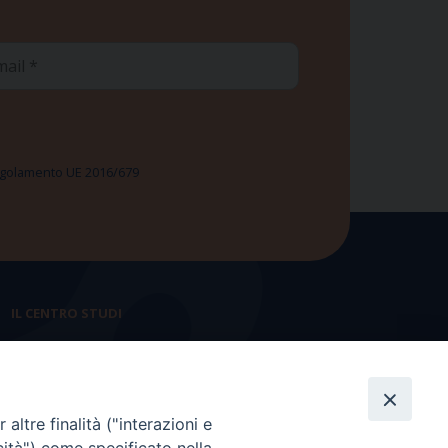
ail
 Regolamento UE 2016/679
IL CENTRO STUDI
La nostra storia
Statuto
altre finalità ("interazioni e
Presidenza e ufficio presidenza