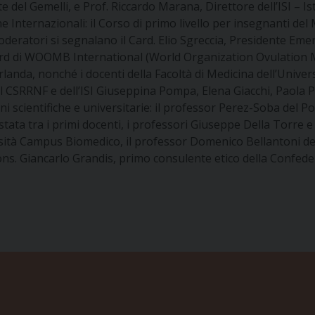
 del Gemelli, e Prof. Riccardo Marana, Direttore dell’ISI – Is
Internazionali: il Corso di primo livello per insegnanti del
moderatori si segnalano il Card. Elio Sgreccia, Presidente Eme
rd di WOOMB International (World Organization Ovulation Me
rlanda, nonché i docenti della Facoltà di Medicina dell’Unive
SRRNF e dell’ISI Giuseppina Pompa, Elena Giacchi, Paola Pel
i scientifiche e universitarie: il professor Perez-Soba del Pon
tata tra i primi docenti, i professori Giuseppe Della Torre 
rsità Campus Biomedico, il professor Domenico Bellantoni del
s. Giancarlo Grandis, primo consulente etico della Confeder