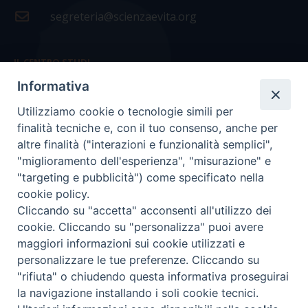
segreteria@scienzaevita.org
IL CENTRO STUDI
Informativa
La nostra storia
Utilizziamo cookie o tecnologie simili per
Statuto
finalità tecniche e, con il tuo consenso, anche per
Presidenza e ufficio presidenza
altre finalità ("interazioni e funzionalità semplici",
"miglioramento dell'esperienza", "misurazione" e
Consiglio scientifico
"targeting e pubblicità") come specificato nella
cookie policy.
Coordinamento nazionale
Cliccando su "accetta" acconsenti all'utilizzo dei
cookie. Cliccando su "personalizza" puoi avere
maggiori informazioni sui cookie utilizzati e
personalizzare le tue preferenze. Cliccando su
"rifiuta" o chiudendo questa informativa proseguirai
COPYRIGHT Scienza & Vita - C.F
96600690588
- Tutti i
la navigazione installando i soli cookie tecnici.
diritti -
Privacy
-
Credits