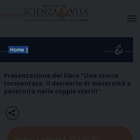
Skip
to
content
|
Home
Presentazione del libro “Una storia
tormentata. Il desiderio di maternità e
paternità nelle coppie sterili”
Iscriviti a Scienza & Vita NEWS