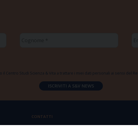
Cognome
Em
*
*
 il Centro Studi Scienza & Vita a trattare i miei dati personali ai sensi del
CONTATTI
Via Aurelia 796 | 00165 Roma