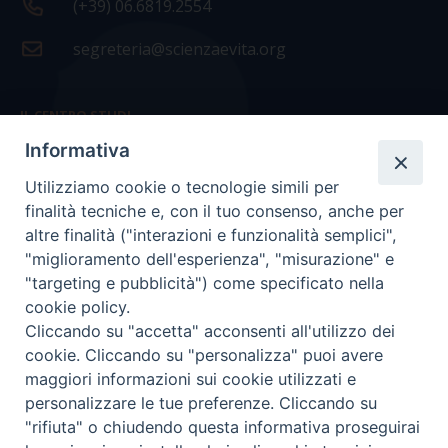
(+39) 06.6819.2554
segreteria@scienzaevita.org
IL CENTRO STUDI
Informativa
La nostra storia
Utilizziamo cookie o tecnologie simili per
Statuto
finalità tecniche e, con il tuo consenso, anche per
Presidenza e ufficio presidenza
altre finalità ("interazioni e funzionalità semplici",
"miglioramento dell'esperienza", "misurazione" e
Consiglio scientifico
"targeting e pubblicità") come specificato nella
cookie policy.
Coordinamento nazionale
Cliccando su "accetta" acconsenti all'utilizzo dei
cookie. Cliccando su "personalizza" puoi avere
maggiori informazioni sui cookie utilizzati e
personalizzare le tue preferenze. Cliccando su
"rifiuta" o chiudendo questa informativa proseguirai
COPYRIGHT Scienza & Vita - C.F
96600690588
- Tutti i