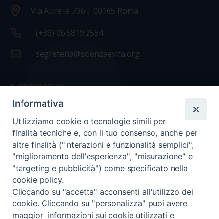
Via Aurelia 796 | 00165 Roma
(+39) 06.6819.2554
segreteria@scienzaevita.org
IL CENTRO STUDI
Informativa
La nostra storia
Utilizziamo cookie o tecnologie simili per
Statuto
finalità tecniche e, con il tuo consenso, anche per
Presidenza e ufficio presidenza
altre finalità ("interazioni e funzionalità semplici",
"miglioramento dell'esperienza", "misurazione" e
Consiglio scientifico
"targeting e pubblicità") come specificato nella
cookie policy.
Coordinamento nazionale
Cliccando su "accetta" acconsenti all'utilizzo dei
cookie. Cliccando su "personalizza" puoi avere
maggiori informazioni sui cookie utilizzati e