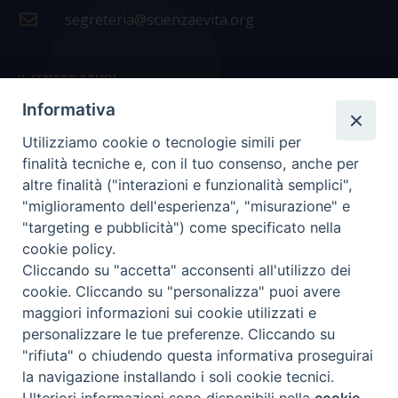
segreteria@scienzaevita.org
IL CENTRO STUDI
Informativa
La nostra storia
Utilizziamo cookie o tecnologie simili per
Statuto
finalità tecniche e, con il tuo consenso, anche per
Presidenza e ufficio presidenza
altre finalità ("interazioni e funzionalità semplici",
"miglioramento dell'esperienza", "misurazione" e
Consiglio scientifico
"targeting e pubblicità") come specificato nella
cookie policy.
Coordinamento nazionale
Cliccando su "accetta" acconsenti all'utilizzo dei
cookie. Cliccando su "personalizza" puoi avere
maggiori informazioni sui cookie utilizzati e
personalizzare le tue preferenze. Cliccando su
"rifiuta" o chiudendo questa informativa proseguirai
COPYRIGHT Scienza & Vita - C.F
96600690588
- Tutti i
la navigazione installando i soli cookie tecnici.
diritti -
Privacy
-
Credits