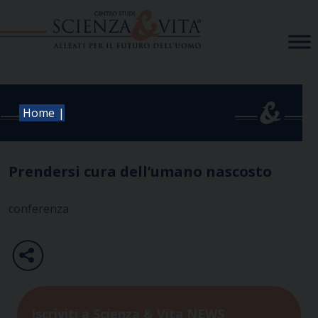
Skip
to
content
|
Home
Prendersi cura dell’umano nascosto
conferenza
Iscriviti a Scienza & Vita NEWS