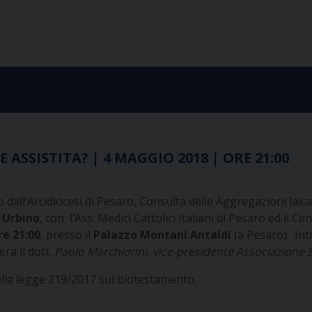
 ASSISTITA? | 4 MAGGIO 2018 | ORE 21:00
dall’Arcidiocesi di Pesaro, Consulta delle Aggregazioni laical
e Urbino
, con l’Ass. Medici Cattolici Italiani di Pesaro ed il Ce
re 21:00
, presso il
Palazzo Montani Antaldi
(a Pesaro). In
ra il dott.
Paolo Marchionni, vice-presidente Associazione S
della legge 219/2017 sul biotestamento.