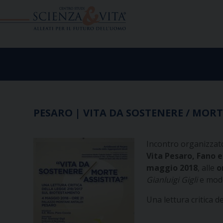
Skip
to
content
PESARO | VITA DA SOSTENERE / MORTE
Incontro organizzato 
Vita Pesaro, Fano 
maggio 2018
, alle
o
Gianluigi Gigli
e mode
Una lettura critica 