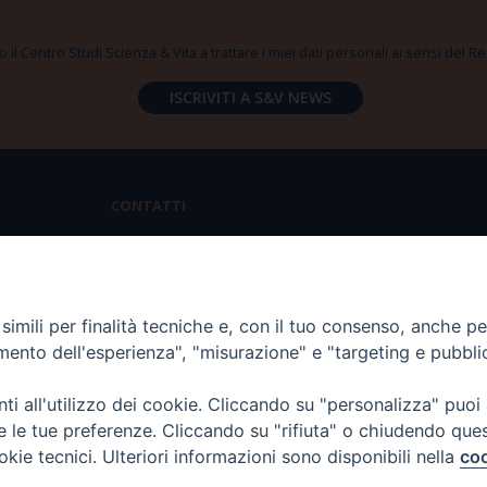
 il Centro Studi Scienza & Vita a trattare i miei dati personali ai sensi del
CONTATTI
Via Aurelia 796 | 00165 Roma
(+39) 06.6819.2554
imili per finalità tecniche e, con il tuo consenso, anche per 
segreteria@scienzaevita.org
amento dell'esperienza", "misurazione" e "targeting e pubbli
i all'utilizzo dei cookie. Cliccando su "personalizza" puoi
re le tue preferenze. Cliccando su "rifiuta" o chiudendo que
okie tecnici. Ulteriori informazioni sono disponibili nella
coo