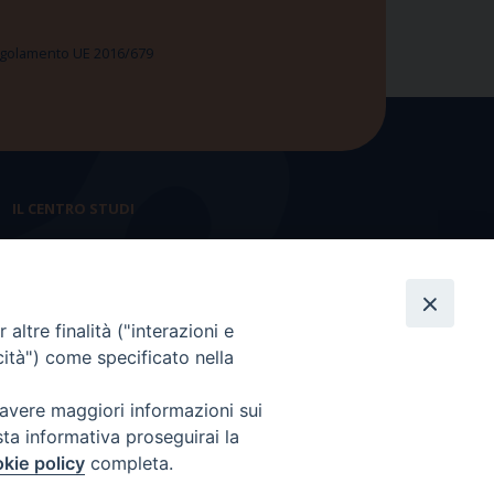
 Regolamento UE 2016/679
IL CENTRO STUDI
La nostra storia
Statuto
altre finalità ("interazioni e
Presidenza e ufficio presidenza
cità") come specificato nella
Consiglio scientifico
 avere maggiori informazioni sui
Coordinamento nazionale
sta informativa proseguirai la
kie policy
completa.