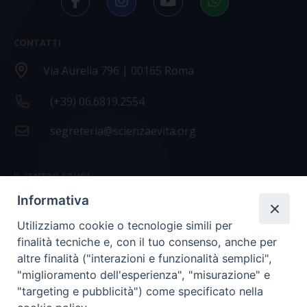
CONTATTI
Via Aurelia 796 | 00165 Roma
(+39) 06.6819.2554
segreteria@scienzaevita.org
IL CENTRO STUDI
Informativa
La nostra storia
Utilizziamo cookie o tecnologie simili per
Statuto
finalità tecniche e, con il tuo consenso, anche per
Presidenza e ufficio presidenza
altre finalità ("interazioni e funzionalità semplici",
"miglioramento dell'esperienza", "misurazione" e
Consiglio scientifico
"targeting e pubblicità") come specificato nella