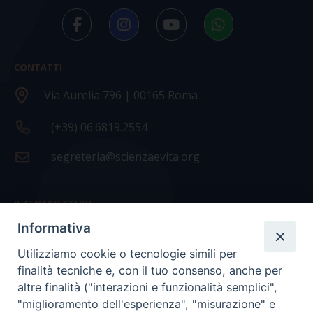
CONTATTI
Via Aurelia 796 | 00165 Roma
(+39) 06.6819.2554
segreteria@scienzaevita.org
IL CENTRO STUDI
Informativa
La nostra storia
Utilizziamo cookie o tecnologie simili per
Statuto
finalità tecniche e, con il tuo consenso, anche per
Presidenza e ufficio presidenza
altre finalità ("interazioni e funzionalità semplici",
"miglioramento dell'esperienza", "misurazione" e
Consiglio scientifico