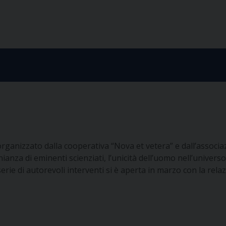
, organizzato dalla cooperativa “Nova et vetera” e dall’assoc
nianza di eminenti scienziati, l’unicità dell’uomo nell’univer
a serie di autorevoli interventi si è aperta in marzo con la r