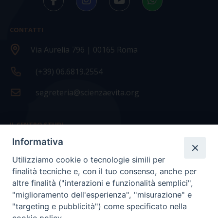
CONTATTI
Via Aurelia 796 | 00165 Roma
(+39) 06.6819.2554
segreteria@scienzaevita.org
IL CENTRO STUDI
Informativa
La nostra storia
Utilizziamo cookie o tecnologie simili per
Statuto
finalità tecniche e, con il tuo consenso, anche per
Presidenza e ufficio presidenza
altre finalità ("interazioni e funzionalità semplici",
"miglioramento dell'esperienza", "misurazione" e
Consiglio scientifico
"targeting e pubblicità") come specificato nella